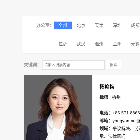
办公室：
全部
北京
天津
深圳
成都
拉萨
武汉
温州
兰州
无锡
关键词：
杨艳梅
律师 | 杭州
电话：
+86 571 8863
邮箱：
yangyanmei@l
领域：
争议解决、劳
承、法律顾问