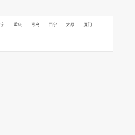
南宁
重庆
青岛
西宁
太原
厦门